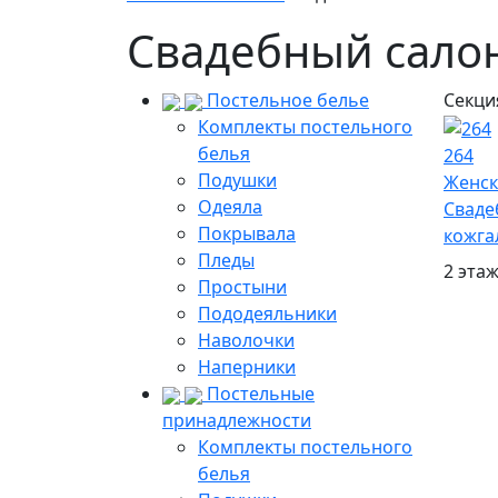
Свадебный сало
Постельное белье
Секци
Комплекты постельного
белья
264
Подушки
Женск
Одеяла
Сваде
Покрывала
кожга
Пледы
2 эта
Простыни
Пододеяльники
Наволочки
Наперники
Постельные
принадлежности
Комплекты постельного
белья