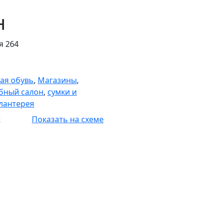
н
я 264
ая обувь
,
Магазины
,
бный салон
,
сумки и
лантерея
ж
Показать на схеме